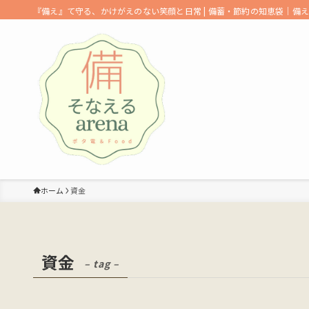
『備え』て守る、かけがえのない笑顔と日常 | 備蓄・節約の知恵袋｜備
ホーム
資金
資金
– tag –