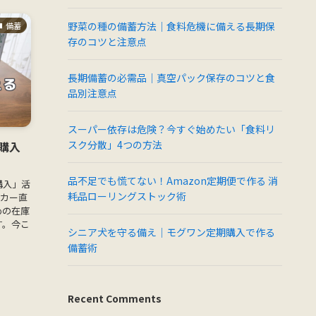
野菜の種の備蓄方法｜食料危機に備える長期保
備蓄
存のコツと注意点
長期備蓄の必需品｜真空パック保存のコツと食
品別注意点
スーパー依存は危険？今すぐ始めたい「食料リ
スク分散」4つの方法
購入
品不足でも慌てない！Amazon定期便で作る 消
購入」活
耗品ローリングストック術
ーカー直
めの在庫
す。今こ
シニア犬を守る備え｜モグワン定期購入で作る
備蓄術
Recent Comments