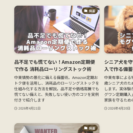
備蓄
品不足でも慌てない！Amazon定期便
シニア犬を守
で作る 消耗品ローリングストック術
入で作る備蓄
中東情勢の悪化に備える備蓄術。Amazon定期お
中東有事による
トク便を活用し、消耗品のローリングストックを
歳シニア犬のた
仕組み化する方法を解説。品不足や価格高騰でも
します。実体験
慌てない備えと、失敗しない使い方のコツを実例
グワン定期購入
付きで紹介します
家族を守るため
2026年4月21日
2026年4月20日
備蓄