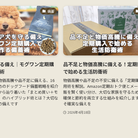
備蓄
る備え｜モグワン定期購
品不足と物価高騰に備える！定期
術
で始める生活防衛術
物価高騰や品不足に備える、16
物価高騰や品不足の不安に備える「定期
めのドッグフード備蓄戦略を紹介
用術を解説。Amazon定期おトク便とメ
から辿り着いた「まとめ買い＋モ
販を賢く使い分け、大切な家族を守るた
」のハイブリッド術とは？大切な
確保と節約を両立する仕組みを紹介しま
の備えです
そ確実な備えを
2026年4月18日