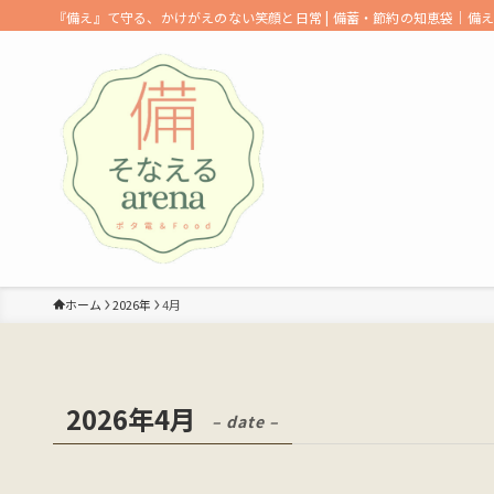
『備え』て守る、かけがえのない笑顔と日常 | 備蓄・節約の知恵袋｜備
ホーム
2026年
4月
2026年4月
– date –